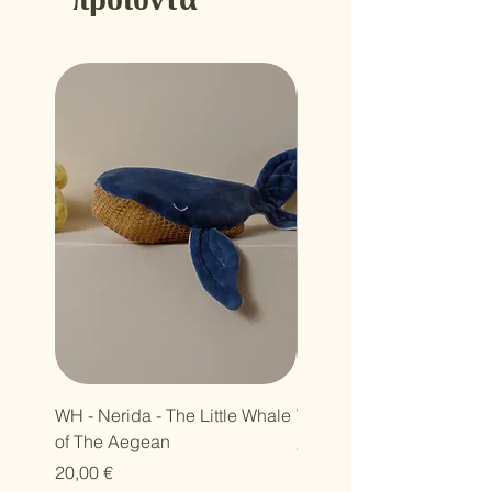
WH - Nerida - The Little Whale
WH - Petra - Harmony Se
of The Aegean
Τιμή
30,00 €
Τιμή
20,00 €