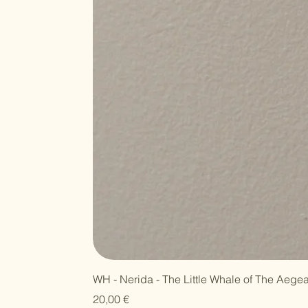
WH - Nerida - The Little Whale of The Aege
Τιμή
20,00 €