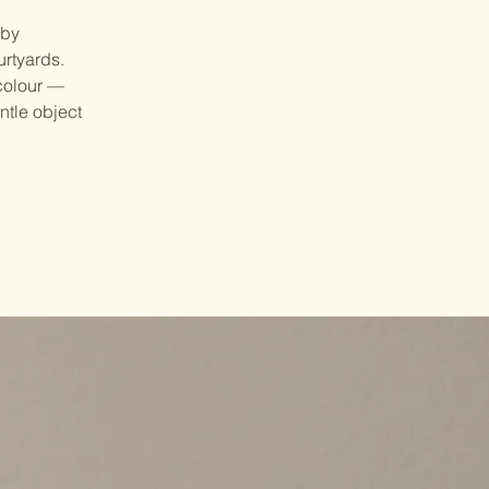
 by
urtyards.
 colour —
ntle object