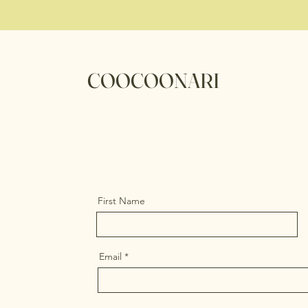
COOCOONARI
First Name
Email